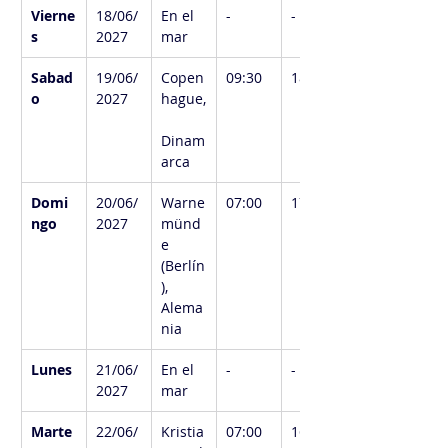
Vierne
18/06/
En el 
-
-
s
2027
mar
Sabad
19/06/
Copen
09:30
18:00
o
2027
hague,
Dinam
arca
Domi
20/06/
Warne
07:00
17:00
ngo
2027
münd
e 
(Berlín
), 
Alema
nia
Lunes
21/06/
En el 
-
-
2027
mar
Marte
22/06/
Kristia
07:00
16:00