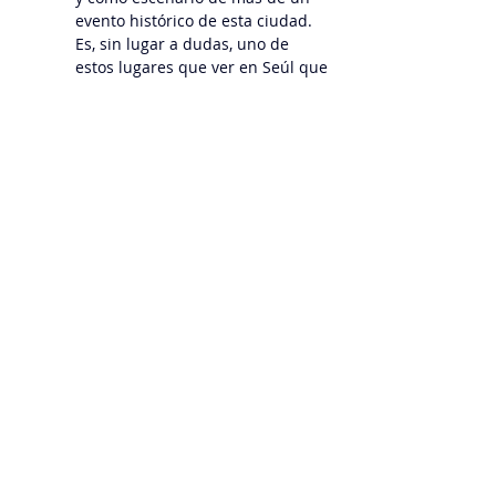
evento histórico de esta ciudad.
Es, sin lugar a dudas, uno de 
estos lugares que ver en Seúl que 
no puedes dejar de conocer. Una 
maravilla antigua en el medio de 
una ciudad colosalmente 
moderna, pero que también ha 
sabido mantener su historia y su 
cultura bien arraigada.
TOKIO
KIOTO
OSAKA
NARA