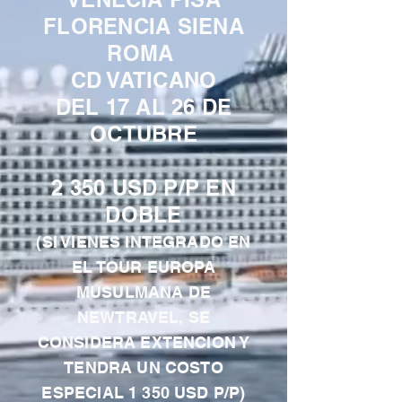
FLORENCIA SIENA
ROMA
CD VATICANO
DEL 17 AL 26 DE
OCTUBRE
2 350 USD P/P EN
DOBLE
(SI VIENES INTEGRADO EN
EL TOUR EUROPA
MUSULMANA DE
NEWTRAVEL, SE
CONSIDERA EXTENCION Y
TENDRA UN COSTO
ESPECIAL 1 350 USD P/P)