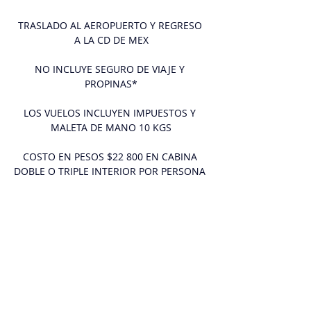
LUNES 8 DIA DE ABORDAJE, MIA
TRASLADO AL AEROPUERTO Y REGRESO 
A LA CD DE MEX
NO INCLUYE SEGURO DE VIAJE Y 
PROPINAS*
LOS VUELOS INCLUYEN IMPUESTOS Y 
MALETA DE MANO 10 KGS
COSTO EN PESOS $22 800 EN CABINA 
DOBLE O TRIPLE INTERIOR POR PERSONA 
REQUIERES LAS BEBIDAS ILIMITADAS 
AGREGALE 2000 PESOS (SUJETO A 
PROMICION DISPONIBLE.)
PRIMERAS 10 PERSONAS TE  REGALAMOS 
LA MALETA DOCUMENTADA  
PAQUETE LIMITADO A 20 PASAJEROS.