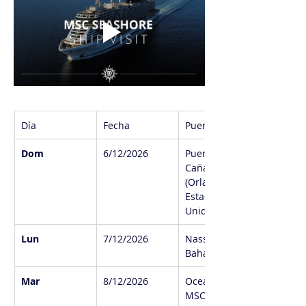
Día
Fecha
Puerto
Dom
6/12/2026
Puerto 
Cañaveral 
(Orlando), 
Estados 
Unidos
Lun
7/12/2026
Nassau, 
Bahamas
Mar
8/12/2026
Ocean Cay 
MSC Marine 