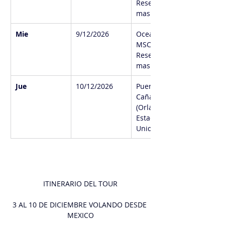
Reserve,Baha
mas
Mie
9/12/2026
Ocean Cay 
MSC Marine 
Reserve,Baha
mas
Jue
10/12/2026
Puerto 
Cañaveral 
(Orlando), 
Estados 
Unidos
ITINERARIO DEL TOUR
3 AL 10 DE DICIEMBRE VOLANDO DESDE 
MEXICO