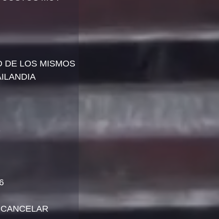
D DE LOS MISMOS
AILANDIA
S
6
N CANCELAR