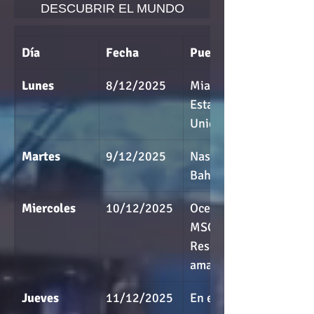
DESCUBRIR EL MUNDO
Día
Fecha
Puerto
Lunes
8/12/2025
Miami, 
Estados 
Unidos
Martes
9/12/2025
Nassau, 
Bahamas
Miercoles
10/12/2025
Ocean Cay 
MSC Marine 
Reserve,Bah
amas
Jueves
11/12/2025
En el mar