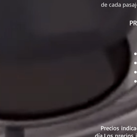
de cada pasaj
PR
Precios indic
día.
Los precios 