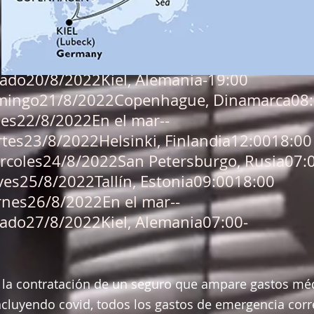
ado20/8/2022Kiel, Alemania-19:00
ingo21/8/2022Copenhague, Dinamarca08:
es22/8/2022En el mar--
tes23/8/2022Helsinki, Finlandia12:0018:00
rcoles24/8/2022San Petersburgo, Rusia07:
ves25/8/2022Tallín, Estonia09:0018:00
rnes26/8/2022En el mar--
ado27/8/2022Kiel, Alemania07:00-
o la contratación de un seguro que ampare gastos mé
cluyendo covid, todos los gastos de emergencia corr