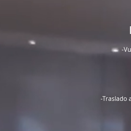
-V
B
-Traslado 