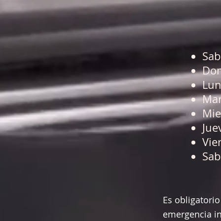
Sab
Dom
Lun
Mar
Mie
Jue
Vie
Sab
Es obligatori
emergencia in