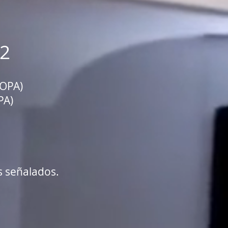
22
OPA)
A)
s señalados.