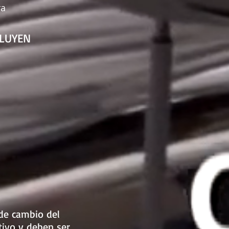
ra
CLUYEN
de cambio del
tivo y deben ser