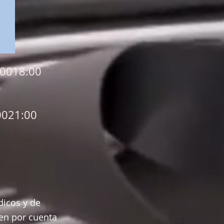
0018:00
0021:00
dicos y de
en por cuenta