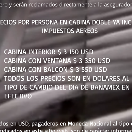
ero y serán reclamados directamente a la asegurado
ECIOS POR PERSONA EN CABINA DOBLE YA IN
IMPUESTOS AEREOS
CABINA INTERIOR $ 3 150 USD
CABINA CON VENTANA $ 3 350 USD
CABINA CON BALCON $ 3 550 USD
TODOS LOS PRECIOS SON EN DOLARES AL
TIPO DE CAMBIO DEL DIA DE BANAMEX EN
EFECTIVO
ados en USD, pagaderos en Moneda Nacional al tipo 
indicados en este sitio web, son de carácter informa